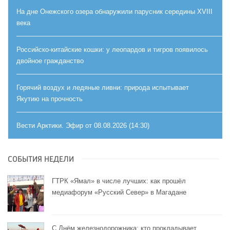
На дне Онежского озера обнаружили парусник середины XVIII
века
Российско-китайские кошки: у леопардов и тигров появилось
двойное гражданство
Горячий воздух и ледяные ливни: природа испытывает
Якутию на прочность
Вести Арктики. Эфир от 08.08.2026 (14:30)
СОБЫТИЯ НЕДЕЛИ
ГТРК «Ямал» в числе лучших: как прошёл
медиафорум «Русский Север» в Магадане
С Днём железнодорожника: кто прокладывает