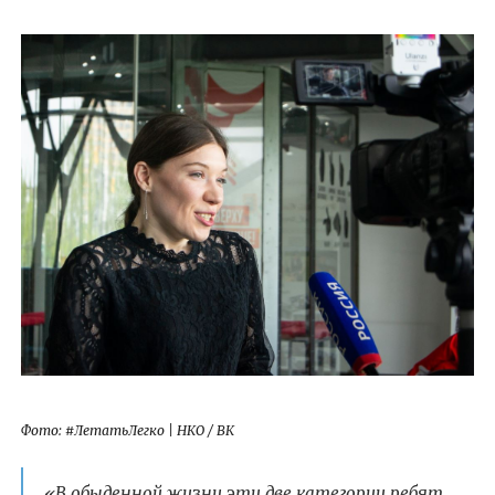
Фото: #ЛетатьЛегко | НКО / ВК
«В обыденной жизни эти две категории ребят