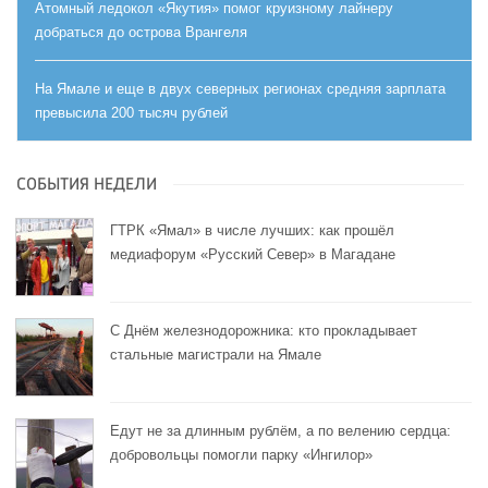
Атомный ледокол «Якутия» помог круизному лайнеру
добраться до острова Врангеля
На Ямале и еще в двух северных регионах средняя зарплата
превысила 200 тысяч рублей
СОБЫТИЯ НЕДЕЛИ
ГТРК «Ямал» в числе лучших: как прошёл
медиафорум «Русский Север» в Магадане
С Днём железнодорожника: кто прокладывает
стальные магистрали на Ямале
Едут не за длинным рублём, а по велению сердца:
добровольцы помогли парку «Ингилор»