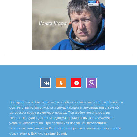
Все права на любые материалы, опубликованные на сайте, защищены в
соответствии с российским и международным законодательством об
авторском праве и смежных правах. При любом использовании
текстовых, аудио-, фото- и видеоматериалов ссылка на www.vesti-
yamal.ru обязательна. При полной или частичной перепечатке
текстовых материалов в Интернете гиперссылка на www.vesti-yamal.ru
обязательна. Для лиц старше 16 лет.