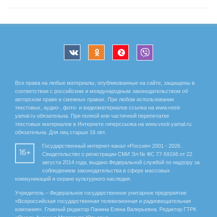
Все права на любые материалы, опубликованные на сайте, защищены в
соответствии с российским и международным законодательством об
авторском праве и смежных правах. При любом использовании
текстовых, аудио-, фото- и видеоматериалов ссылка на www.vesti-
yamal.ru обязательна. При полной или частичной перепечатке
текстовых материалов в Интернете гиперссылка на www.vesti-yamal.ru
обязательна. Для лиц старше 16 лет.
Государственный интернет-канал «Россия» 2001 - 2026.
16+
Свидетельство о регистрации СМИ Эл № ФС 77-59166 от 22
августа 2014 года, выдано Федеральной службой по надзору за
соблюдением законодательства в сфере массовых
коммуникаций и охране культурного наследия.
Учредитель – Федеральное государственное унитарное предприятие
«Всероссийская государственная телевизионная и радиовещательная
компания». Главный редактор Панина Елена Валерьевна. Редактор ГТРК