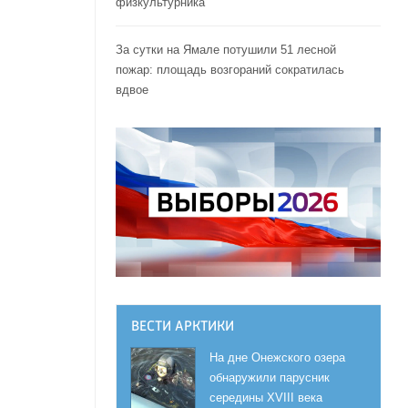
физкультурника
За сутки на Ямале потушили 51 лесной
пожар: площадь возгораний сократилась
вдвое
ВЕСТИ АРКТИКИ
На дне Онежского озера
обнаружили парусник
середины XVIII века