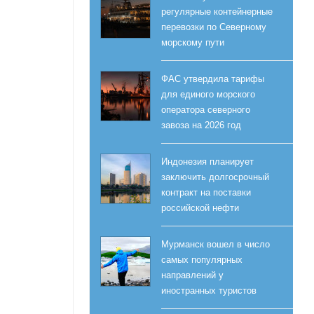
регулярные контейнерные
перевозки по Северному
морскому пути
ФАС утвердила тарифы
для единого морского
оператора северного
завоза на 2026 год
Индонезия планирует
заключить долгосрочный
контракт на поставки
российской нефти
Мурманск вошел в число
самых популярных
направлений у
иностранных туристов