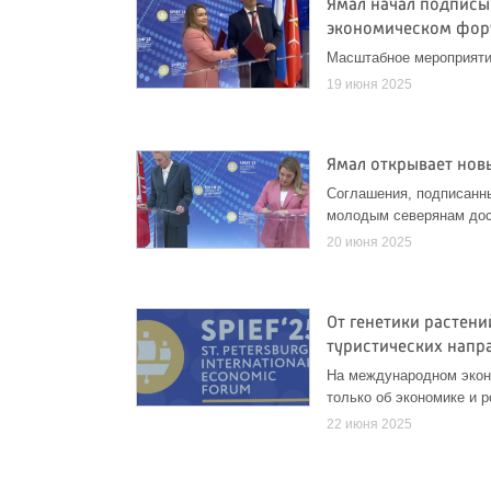
Ямал начал подпис
экономическом фор
Масштабное мероприяти
19 июня 2025
Ямал открывает нов
Соглашения, подписанн
молодым северянам дос
20 июня 2025
От генетики растени
туристических напр
На международном экон
только об экономике и 
22 июня 2025