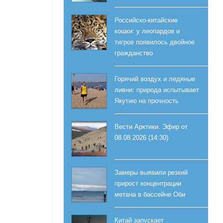
Российско-китайские
кошки: у леопардов и
тигров появилось двойное
гражданство
Горячий воздух и ледяные
ливни: природа испытывает
Якутию на прочность
Вести Арктики. Эфир от
08.08.2026 (14:30)
Замеры выявили резкий
прирост концентрации
метана в бассейне Оби
Китай запускает