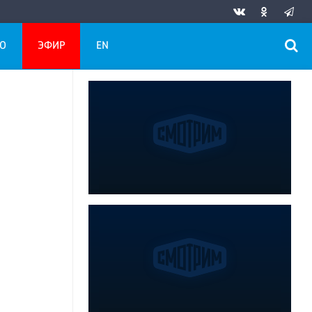
О
ЭФИР
EN