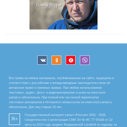
Все права на любые материалы, опубликованные на сайте, защищены в
соответствии с российским и международным законодательством об
авторском праве и смежных правах. При любом использовании
текстовых, аудио-, фото- и видеоматериалов ссылка на www.vesti-
yamal.ru обязательна. При полной или частичной перепечатке
текстовых материалов в Интернете гиперссылка на www.vesti-yamal.ru
обязательна. Для лиц старше 16 лет.
Государственный интернет-канал «Россия» 2001 - 2026.
16+
Свидетельство о регистрации СМИ Эл № ФС 77-59166 от 22
августа 2014 года, выдано Федеральной службой по надзору за