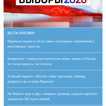
ВЕСТИ АРКТИКИ
Мурманск вошел в число самых популярных направлений у
иностранных туристов
Климатолог: глобальное потепление может принести России
не только минусы, но и плюсы
Атомный ледокол «Якутия» помог круизному лайнеру
добраться до острова Врангеля
На Ямале и еще в двух северных регионах средняя зарплата
превысила 200 тысяч рублей