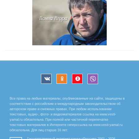
Все права на любые материалы, опубликованные на сайте, защищены в
соответствии с российским и международным законодательством об
авторском праве и смежных правах. При любом использовании
текстовых, аудио-, фото- и видеоматериалов ссылка на www.vesti-
yamal.ru обязательна. При полной или частичной перепечатке
текстовых материалов в Интернете гиперссылка на www.vesti-yamal.ru
обязательна. Для лиц старше 16 лет.
Государственный интернет-канал «Россия» 2001 - 2026.