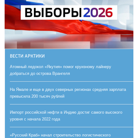
ВЕСТИ АРКТИКИ
Атомный ледокол «Якутия» помог круизному лайнеру
добраться до острова Врангеля
На Ямале и еще в двух северных регионах средняя зарплата
превысила 200 тысяч рублей
Импорт российской нефти в Индию достиг самого высокого
уровня с начала 2022 года
«Русский Краб» начал строительство логистического