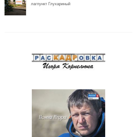
лагпункт Глухариный