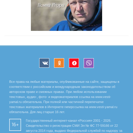
Все права на любые материалы, опубликованные на сайте, защищены в
соответствии с российским и международным законодательством об
авторском праве и смежных правах. При любом использовании
текстовых, аудио-, фото- и видеоматериалов ссылка на www.vesti-
yamal.ru обязательна. При полной или частичной перепечатке
текстовых материалов в Интернете гиперссылка на www.vesti-yamal.ru
обязательна. Для лиц старше 16 лет.
Государственный интернет-канал «Россия» 2001 - 2026.
16+
Свидетельство о регистрации СМИ Эл № ФС 77-59166 от 22
августа 2014 года, выдано Федеральной службой по надзору за