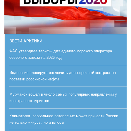
ВЕСТИ АРКТИКИ
ФАС утвердила тарифы для единого морского оператора
северного завоза на 2026 год
Индонезия планирует заключить долгосрочный контракт на
поставки российской нефти
Мурманск вошел в число самых популярных направлений у
иностранных туристов
Климатолог: глобальное потепление может принести России
не только минусы, но и плюсы