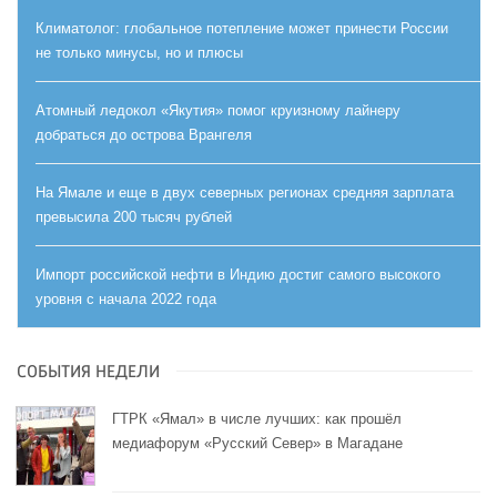
Климатолог: глобальное потепление может принести России
не только минусы, но и плюсы
Атомный ледокол «Якутия» помог круизному лайнеру
добраться до острова Врангеля
На Ямале и еще в двух северных регионах средняя зарплата
превысила 200 тысяч рублей
Импорт российской нефти в Индию достиг самого высокого
уровня с начала 2022 года
СОБЫТИЯ НЕДЕЛИ
ГТРК «Ямал» в числе лучших: как прошёл
медиафорум «Русский Север» в Магадане