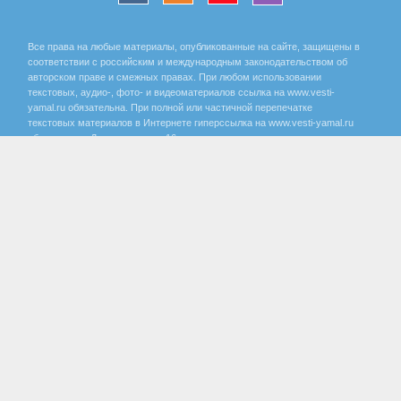
Все права на любые материалы, опубликованные на сайте, защищены в
соответствии с российским и международным законодательством об
авторском праве и смежных правах. При любом использовании
текстовых, аудио-, фото- и видеоматериалов ссылка на www.vesti-
yamal.ru обязательна. При полной или частичной перепечатке
текстовых материалов в Интернете гиперссылка на www.vesti-yamal.ru
обязательна. Для лиц старше 16 лет.
Государственный интернет-канал «Россия» 2001 - 2026.
16+
Свидетельство о регистрации СМИ Эл № ФС 77-59166 от 22
августа 2014 года, выдано Федеральной службой по надзору за
соблюдением законодательства в сфере массовых
коммуникаций и охране культурного наследия.
Учредитель – Федеральное государственное унитарное предприятие
«Всероссийская государственная телевизионная и радиовещательная
компания». Главный редактор Панина Елена Валерьевна. Редактор ГТРК
«Ямал» Анохина Маргарита Юрьевна.