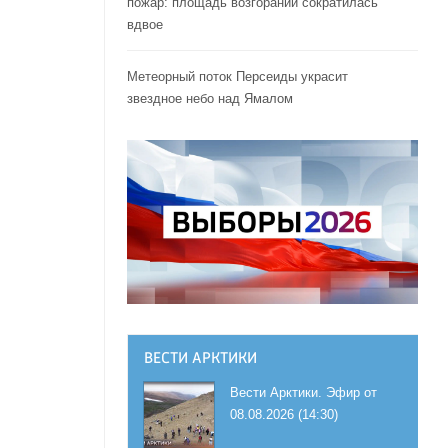
пожар: площадь возгораний сократилась
вдвое
Метеорный поток Персеиды украсит
звездное небо над Ямалом
ВЕСТИ АРКТИКИ
Вести Арктики. Эфир от
08.08.2026 (14:30)