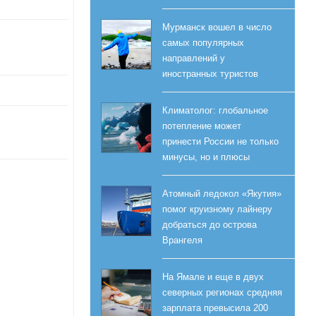
Мурманск вошел в число
самых популярных
направлений у
иностранных туристов
Климатолог: глобальное
потепление может
принести России не только
минусы, но и плюсы
Атомный ледокол «Якутия»
помог круизному лайнеру
добраться до острова
Врангеля
На Ямале и еще в двух
северных регионах средняя
зарплата превысила 200