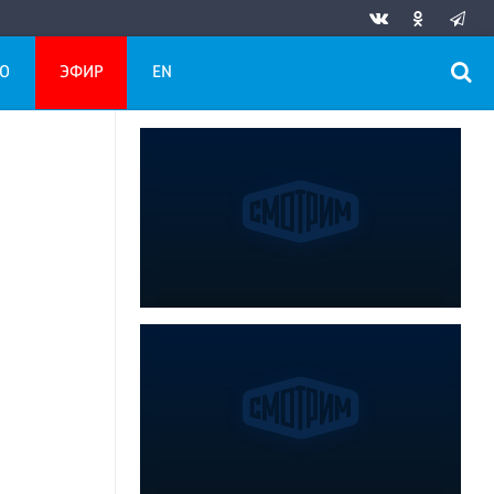
О
ЭФИР
EN