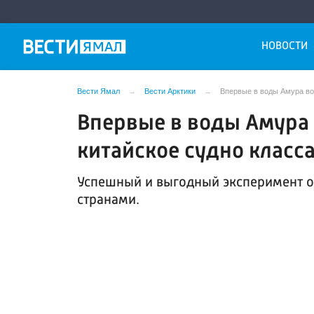
НОВОСТИ
Вести Ямал
Вести Арктики
Впервые в воды Амура во
Впервые в воды Амура
китайское судно класс
Успешный и выгодный эксперимент о
странами.