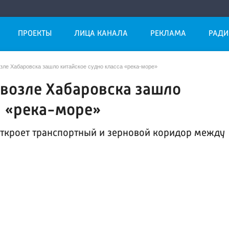
ПРОЕКТЫ
ЛИЦА КАНАЛА
РЕКЛАМА
РАДИ
зле Хабаровска зашло китайское судно класса «река-море»
 возле Хабаровска зашло
а «река-море»
ткроет транспортный и зерновой коридор между