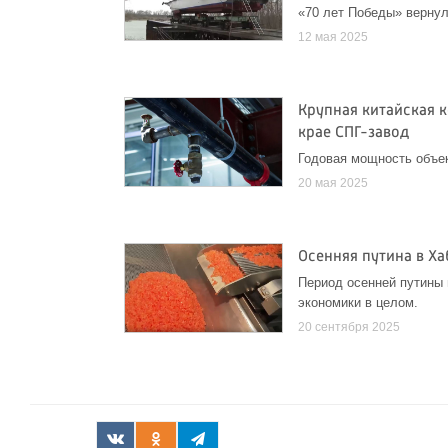
«70 лет Победы» верну
12 мая 2025
Крупная китайская 
крае СПГ-завод
Годовая мощность объек
20 мая 2025
Осенняя путина в Ха
Период осенней путины 
экономики в целом.
20 сентября 2025