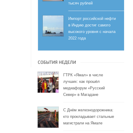
тысяч рублей
Импорт российской нефти
в Индию достиг самого
высокого уровня с начала
2022 года
СОБЫТИЯ НЕДЕЛИ
ГТРК «Ямал» в числе
лучших: как прошёл
медиафорум «Русский
Север» в Магадане
С Днём железнодорожника:
кто прокладывает стальные
магистрали на Ямале