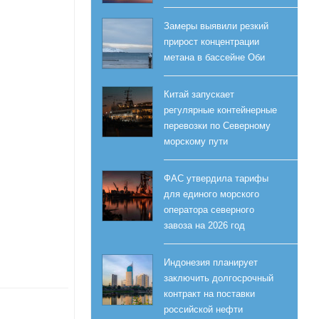
Замеры выявили резкий
прирост концентрации
метана в бассейне Оби
Китай запускает
регулярные контейнерные
перевозки по Северному
морскому пути
ФАС утвердила тарифы
для единого морского
оператора северного
завоза на 2026 год
Индонезия планирует
заключить долгосрочный
контракт на поставки
российской нефти