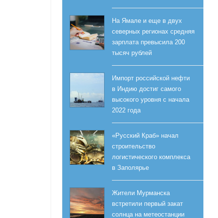
На Ямале и еще в двух
северных регионах средняя
зарплата превысила 200
тысяч рублей
Импорт российской нефти
в Индию достиг самого
высокого уровня с начала
2022 года
«Русский Краб» начал
строительство
логистического комплекса
в Заполярье
Жители Мурманска
встретили первый закат
солнца на метеостанции