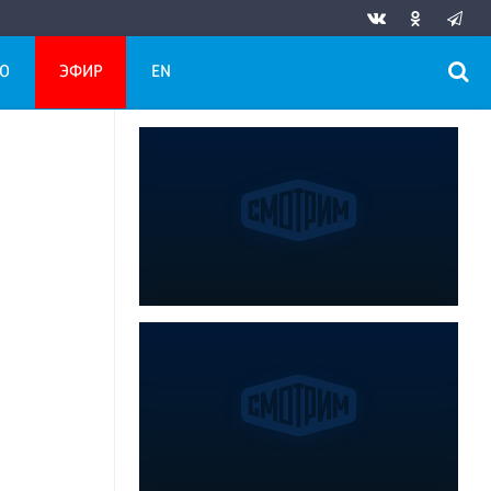
О
ЭФИР
EN