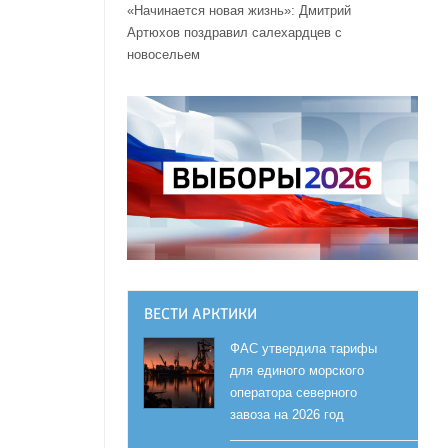
«Начинается новая жизнь»: Дмитрий
Артюхов поздравил салехардцев с
новосельем
ВЕСТИ АРКТИКИ
ФАС утвердила тарифы
для единого морского
оператора северного
завоза на 2026 год