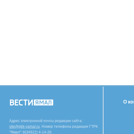
О к
Адрес электронной почты редакции сайта:
site@gtrk-yamal.ru
. Номер телефона редакции ГТРК
"Ямал": 8(34922) 4-14-20.