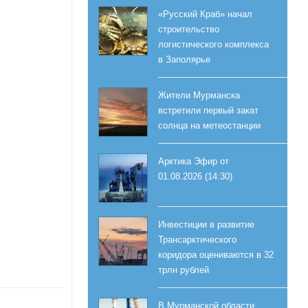
«Русский Краб» начал
строительство
логистического комплекса
в Заполярье
Жители Мурманска
встретили первый закат
солнца на метеостанции
Арктика Эфир от
01.08.2026 (14:30)
Инвестиции в развитие
Трансарктического
коридора оцениваются в 32
трлн рублей
В Мурманской области