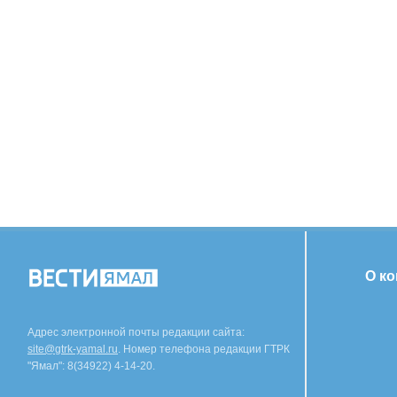
О к
Адрес электронной почты редакции сайта:
site@gtrk-yamal.ru
. Номер телефона редакции ГТРК
"Ямал": 8(34922) 4-14-20.