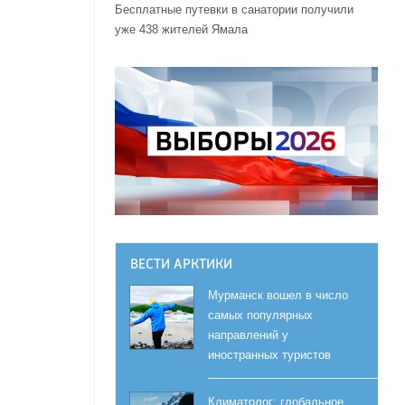
Бесплатные путевки в санатории получили
уже 438 жителей Ямала
ВЕСТИ АРКТИКИ
Мурманск вошел в число
самых популярных
направлений у
иностранных туристов
Климатолог: глобальное