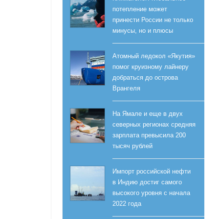
потепление может
принести России не только
минусы, но и плюсы
Атомный ледокол «Якутия»
помог круизному лайнеру
добраться до острова
Врангеля
На Ямале и еще в двух
северных регионах средняя
зарплата превысила 200
тысяч рублей
Импорт российской нефти
в Индию достиг самого
высокого уровня с начала
2022 года