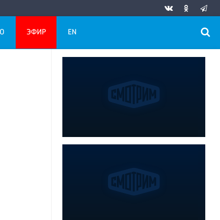
О
ЭФИР
EN