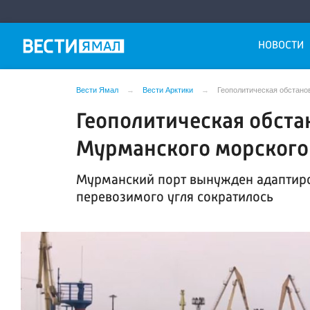
НОВОСТИ
Вести Ямал
Вести Арктики
Геополитическая обстанов
Геополитическая обста
Мурманского морского 
Мурманский порт вынужден адаптиро
перевозимого угля сократилось