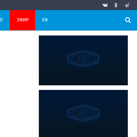
О
ЭФИР
EN
й