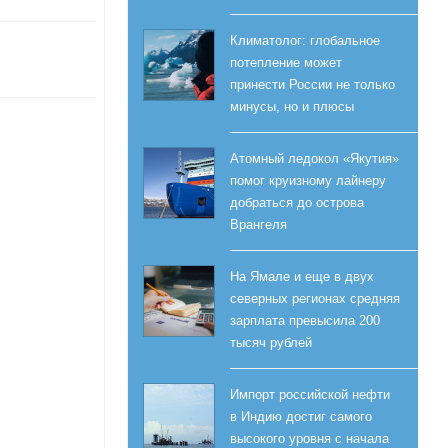
Климатолог: глобальное
потепление может
принести России не только
минусы, но и плюсы
Атомный ледокол «Якутия»
помог круизному лайнеру
добраться до острова
Врангеля
На Ямале и еще в двух
северных регионах средняя
зарплата превысила 200
тысяч рублей
Импорт российской нефти
в Индию достиг самого
высокого уровня с начала