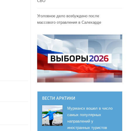
СВО
Уголовное дело возбуждено после
массового отравления в Салехарде
ВЕСТИ АРКТИКИ
Мурманск вошел в число
самых популярных
направлений у
иностранных туристов