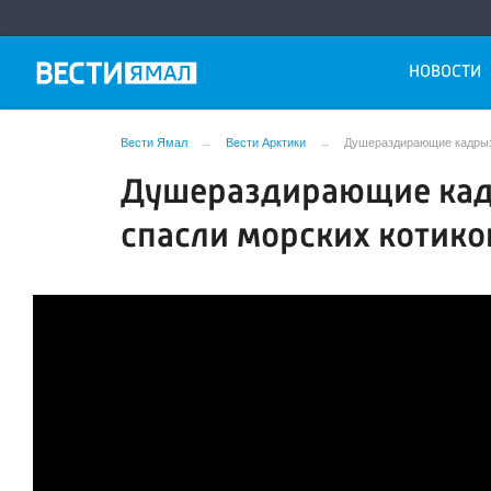
НОВОСТИ
Вести Ямал
Вести Арктики
Душераздирающие кадры: 
Душераздирающие кад
спасли морских котико