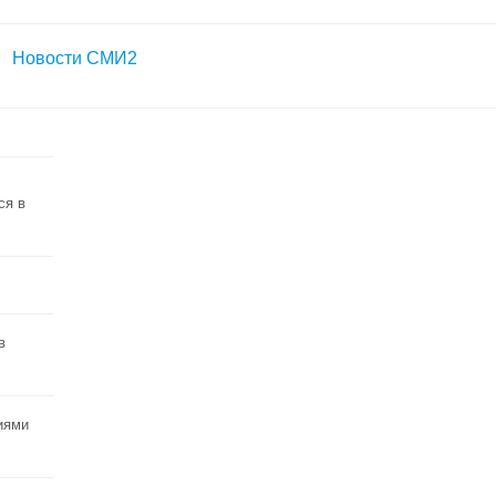
Новости СМИ2
ся в
в
иями