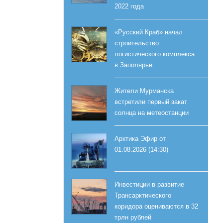
2022 года
«Русский Краб» начал
строительство
логистического комплекса
в Заполярье
Жители Мурманска
встретили первый закат
солнца на метеостанции
Арктика Эфир от
01.08.2026 (14:30)
Инвестиции в развитие
Трансарктического
коридора оцениваются в 32
трлн рублей