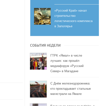
«Русский Краб» начал
строительство
логистического комплекса
в Заполярье
СОБЫТИЯ НЕДЕЛИ
ГТРК «Ямал» в числе
лучших: как прошёл
медиафорум «Русский
Север» в Магадане
С Днём железнодорожника:
кто прокладывает стальные
магистрали на Ямале