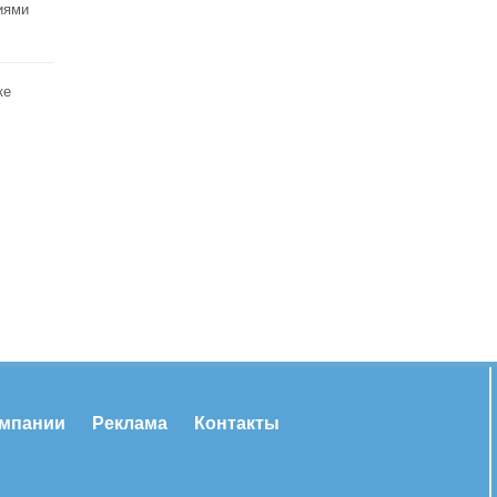
иями
ке
омпании
Реклама
Контакты