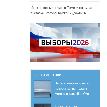
«Мои полярные ночи»: в Тюмени открылась
выставка новоуренгойской художницы
ВЕСТИ АРКТИКИ
Замеры выявили резкий
прирост концентрации
метана в бассейне Оби
Китай запускает