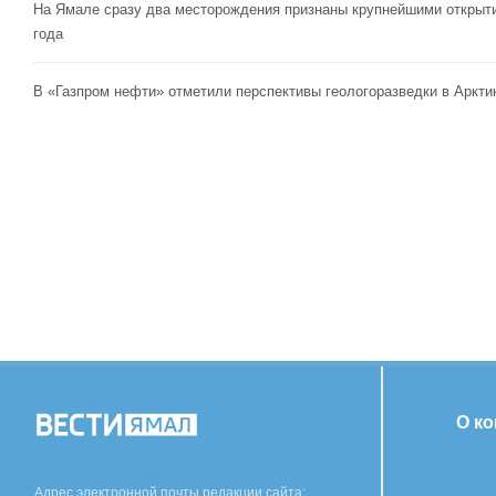
На Ямале сразу два месторождения признаны крупнейшими открыт
года
В «Газпром нефти» отметили перспективы геологоразведки в Аркти
О к
Адрес электронной почты редакции сайта: