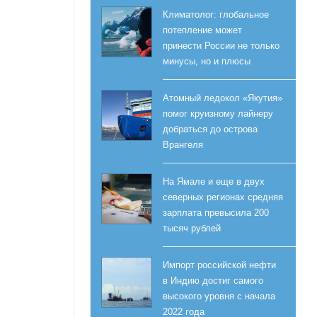
Климатолог: глобальное
потепление может
принести России не только
минусы, но и плюсы
Атомный ледокол «Якутия»
помог круизному лайнеру
добраться до острова
Врангеля
На Ямале и еще в двух
северных регионах средняя
зарплата превысила 200
тысяч рублей
Импорт российской нефти
в Индию достиг самого
высокого уровня с начала
2022 года