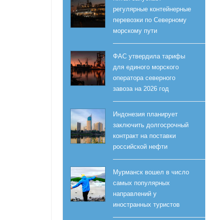
регулярные контейнерные
перевозки по Северному
морскому пути
ФАС утвердила тарифы
для единого морского
оператора северного
завоза на 2026 год
Индонезия планирует
заключить долгосрочный
контракт на поставки
российской нефти
Мурманск вошел в число
самых популярных
направлений у
иностранных туристов