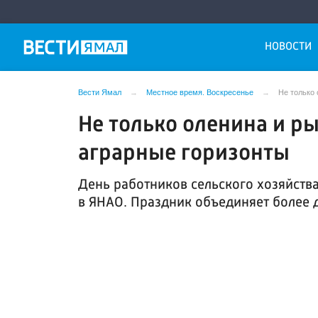
НОВОСТИ
Вести Ямал
Местное время. Воскресенье
Не только 
Не только оленина и р
аграрные горизонты
День работников сельского хозяйст
в ЯНАО. Праздник объединяет более д