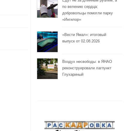
Едут не за длинным рублём, а
по велению сердца:
добровольцы помогли парку
«Ингилор»
«Вести Ямал»: итоговый
выпуск от 02.08.2026
Воздух несвободы: в ЯНАО
реконструировали лагпункт
Глухариный