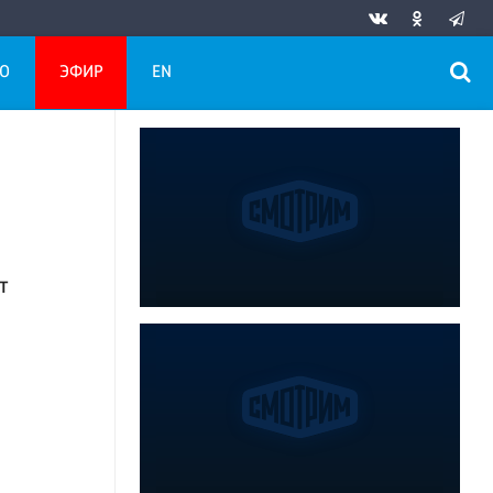
О
ЭФИР
EN
т