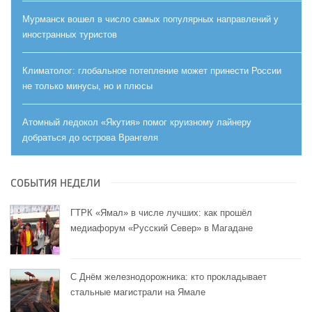
Мурманск вошел в число самых популярных направлений у
иностранных туристов
Климатолог: глобальное потепление может принести России
не только минусы, но и плюсы
Атомный ледокол «Якутия» помог круизному лайнеру
добраться до острова Врангеля
СОБЫТИЯ НЕДЕЛИ
ГТРК «Ямал» в числе лучших: как прошёл
медиафорум «Русский Север» в Магадане
С Днём железнодорожника: кто прокладывает
стальные магистрали на Ямале